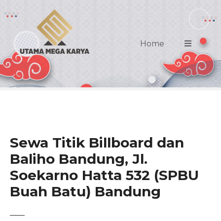
S
k
i
p
Home
t
o
c
o
n
t
e
n
Sewa Titik Billboard dan
t
Baliho Bandung, Jl.
Soekarno Hatta 532 (SPBU
Buah Batu) Bandung