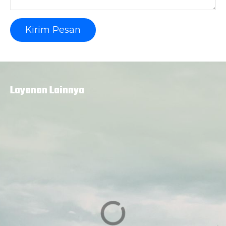
Kirim Pesan
Layanan Lainnya
Sewa Titik
Sewa Titik
Billboard dan
Billboard dan
Baliho di Kediri,
Baliho
Jl. KH. Ahmad
Tulungagung,
Dahlan Kota