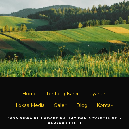
Jl. I Gusti
Kediri
Ngurah Rai
BALIHO
Tulungagung
BILLBOARD
BALIHO
BILLBOARD
Home
Tentang Kami
Layanan
Lokasi Media
Galeri
Blog
Kontak
JASA SEWA BILLBOARD BALIHO DAN ADVERTISING -
KARYAKU.CO.ID