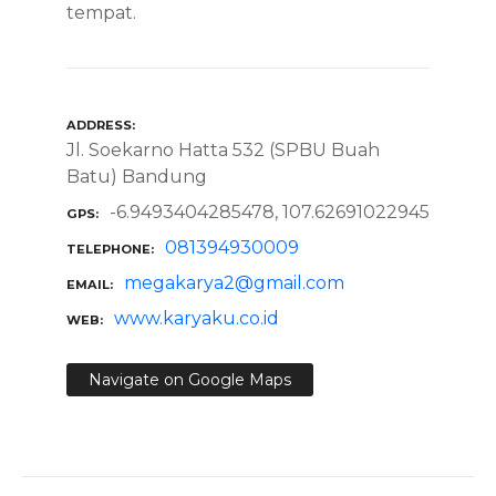
tempat.
ADDRESS
Jl. Soekarno Hatta 532 (SPBU Buah
Batu) Bandung
-6.9493404285478, 107.62691022945
GPS
081394930009
TELEPHONE
megakarya2@gmail.com
EMAIL
www.karyaku.co.id
WEB
Navigate on Google Maps