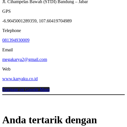
Jl. Cihampelas Bawah (STDI) Bandung – Jabar
GPS
-6.9045001289359, 107.60419704989
Telephone
081394930009
Email
megakarya2@gmail.com
Web
www.karyaku.co.id
Navigate on Google Maps
Anda tertarik dengan