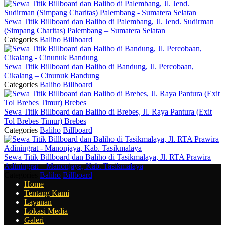
Sewa Titik Billboard dan Baliho di Palembang, Jl. Jend. Sudirman
(Simpang Charitas) Palembang – Sumatera Selatan
Categories
Baliho
Billboard
Sewa Titik Billboard dan Baliho di Bandung, Jl. Percobaan,
Cikalang – Cinunuk Bandung
Categories
Baliho
Billboard
Sewa Titik Billboard dan Baliho di Brebes, Jl. Raya Pantura (Exit
Tol Brebes Timur) Brebes
Categories
Baliho
Billboard
Sewa Titik Billboard dan Baliho di Tasikmalaya, Jl. RTA Prawira
Adiningrat – Manonjaya, Kab. Tasikmalaya
Categories
Baliho
Billboard
Home
Tentang Kami
Layanan
Lokasi Media
Galeri