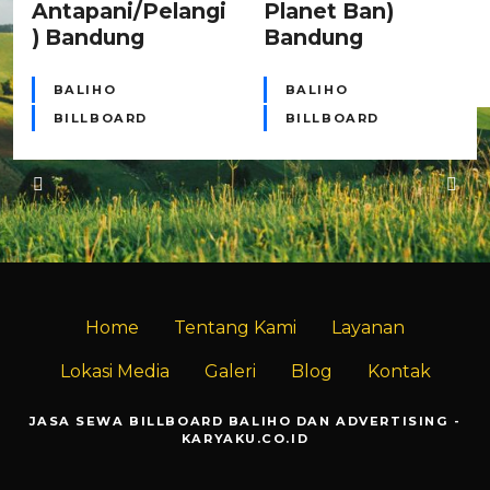
Antapani/Pelangi
Planet Ban)
) Bandung
Bandung
BALIHO
BALIHO
BILLBOARD
BILLBOARD
Home
Tentang Kami
Layanan
Lokasi Media
Galeri
Blog
Kontak
JASA SEWA BILLBOARD BALIHO DAN ADVERTISING -
KARYAKU.CO.ID