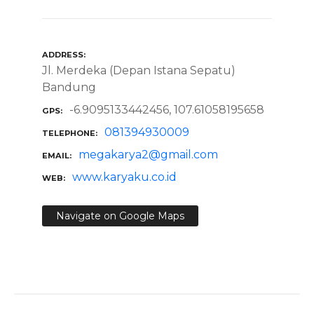
ADDRESS
Jl. Merdeka (Depan Istana Sepatu)
Bandung
-6.9095133442456, 107.61058195658
GPS
081394930009
TELEPHONE
megakarya2@gmail.com
EMAIL
www.karyaku.co.id
WEB
Navigate on Google Maps