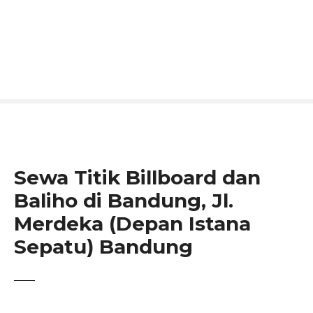
S
k
i
p
t
o
c
o
n
t
Sewa Titik Billboard dan
e
n
Baliho di Bandung, Jl.
t
Merdeka (Depan Istana
Sepatu) Bandung