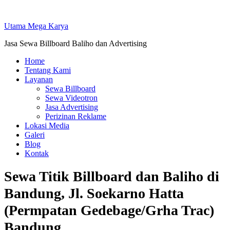
Skip
to
Utama Mega Karya
content
Jasa Sewa Billboard Baliho dan Advertising
Home
Tentang Kami
Layanan
Sewa Billboard
Sewa Videotron
Jasa Advertising
Perizinan Reklame
Lokasi Media
Galeri
Blog
Kontak
Sewa Titik Billboard dan Baliho di
Bandung, Jl. Soekarno Hatta
(Permpatan Gedebage/Grha Trac)
Bandung