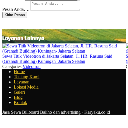
Pesan Anda….
Kirim Pesan
Layanan Lainnya
Sewa Titik Videotron di Jakarta Selatan, Jl. HR. Rasuna Said
S
(Granadi Building) Kuningan- Jakarta Selatan
(
Categories
Videotron
C
Home
Tentang Kami
Layanan
Lokasi Media
Galeri
Blog
Kontak
Jasa Sewa Billboard Baliho dan advertising - Karyaku.co.id