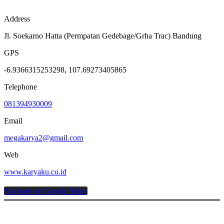
Address
Jl. Soekarno Hatta (Permpatan Gedebage/Grha Trac) Bandung
GPS
-6.9366315253298, 107.69273405865
Telephone
081394930009
Email
megakarya2@gmail.com
Web
www.karyaku.co.id
Navigate on Google Maps