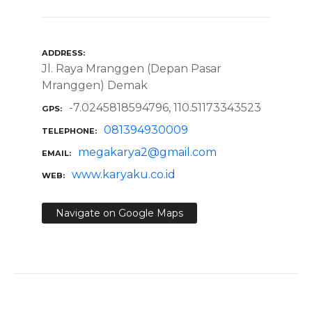
ADDRESS
Jl. Raya Mranggen (Depan Pasar
Mranggen) Demak
-7.0245818594796, 110.51173343523
GPS
081394930009
TELEPHONE
megakarya2@gmail.com
EMAIL
www.karyaku.co.id
WEB
Navigate on Google Maps