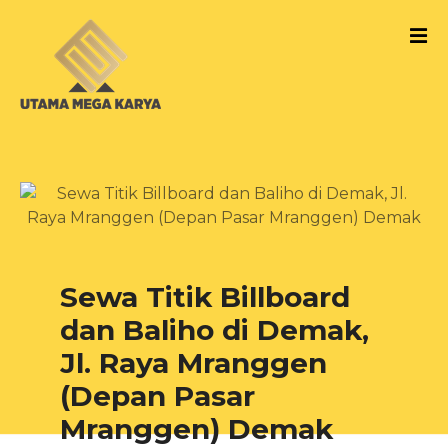
S
k
i
p
t
o
c
o
n
t
e
n
Sewa Titik Billboard
t
dan Baliho di Demak,
Jl. Raya Mranggen
(Depan Pasar
Mranggen) Demak