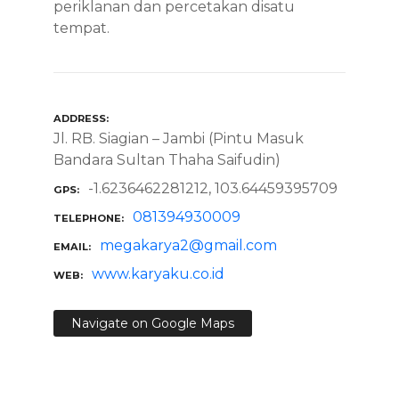
periklanan dan percetakan disatu
tempat.
ADDRESS
Jl. RB. Siagian – Jambi (Pintu Masuk
Bandara Sultan Thaha Saifudin)
-1.6236462281212, 103.64459395709
GPS
081394930009
TELEPHONE
megakarya2@gmail.com
EMAIL
www.karyaku.co.id
WEB
Navigate on Google Maps