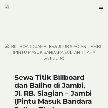
S
k
i
p
t
o
c
o
n
t
e
n
t
Sewa Titik Billboard
dan Baliho di Jambi,
Jl. RB. Siagian – Jambi
(Pintu Masuk Bandara