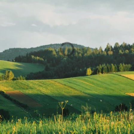
Sewa Titik
Billboard dan
Sewa Titik
Baliho di
Billboard dan
Kendal, Jl.
Baliho di Tuban,
Soekarno Hatta
Jl. Merakurak,
(Pasar Cepiring)
Juwiri Wetan,
Kendal
Tuban – Jawa
Timur
BALIHO
BILLBOARD
BALIHO
BILLBOARD