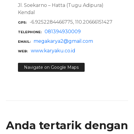
Jl. Soekarno – Hatta (Tugu Adipura)
Kendal
-6.9252284466775, 110.20666151427
GPS
081394930009
TELEPHONE
megakarya2@gmail.com
EMAIL
www.karyaku.co.id
WEB
Navigate on Google Maps
Anda tertarik dengan