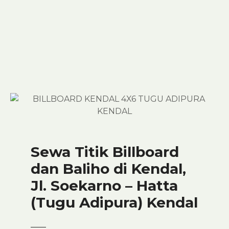
S
k
i
p
t
o
c
o
n
t
e
n
Sewa Titik Billboard
t
dan Baliho di Kendal,
Jl. Soekarno – Hatta
(Tugu Adipura) Kendal