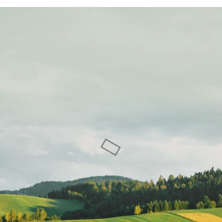
Sewa Titik
Sewa Titik
Billboard dan
Billboard dan
Baliho di
Baliho
Semarang, Jl.
Bandung, Jl.
Pemuda
Laswi
Perempatan
Ciwalengka –
Alun-alun,
Majalaya,
Semarang
Bandung
BALIHO
BALIHO
BILLBOARD
BILLBOARD