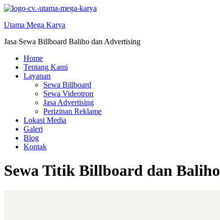
Skip
to
Utama Mega Karya
content
Jasa Sewa Billboard Baliho dan Advertising
Home
Tentang Kami
Layanan
Sewa Billboard
Sewa Videotron
Jasa Advertising
Perizinan Reklame
Lokasi Media
Galeri
Blog
Kontak
Sewa Titik Billboard dan Bali