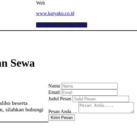
Web
www.karyaku.co.id
Navigate on Google Maps
an Sewa
Nama
Email
Judul Pesan
liho beserta
n, silahkan hubungi
Pesan Anda….
Kirim Pesan