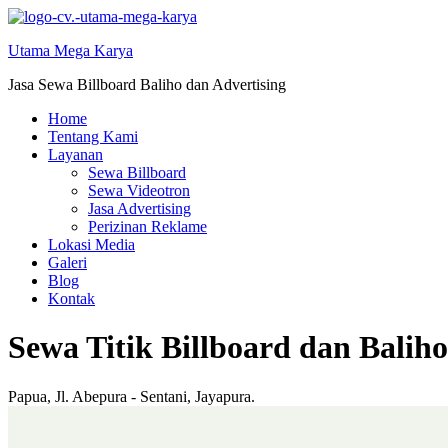
Skip
to
Utama Mega Karya
content
Jasa Sewa Billboard Baliho dan Advertising
Home
Tentang Kami
Layanan
Sewa Billboard
Sewa Videotron
Jasa Advertising
Perizinan Reklame
Lokasi Media
Galeri
Blog
Kontak
Sewa Titik Billboard dan Baliho
Papua, Jl. Abepura - Sentani, Jayapura.