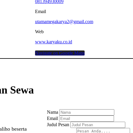
081394930009
Email
utamamegakarya2@gmail.com
Web
www.karyaku.co.id
Navigate on Google Maps
an Sewa
Nama
Email
Judul Pesan
liho beserta