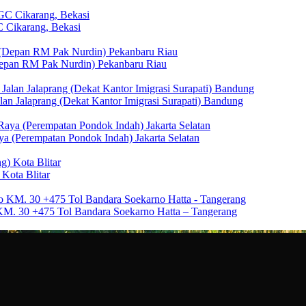
C Cikarang, Bekasi
 (Depan RM Pak Nurdin) Pekanbaru Riau
Jalan Jalaprang (Dekat Kantor Imigrasi Surapati) Bandung
aya (Perempatan Pondok Indah) Jakarta Selatan
 Kota Blitar
o KM. 30 +475 Tol Bandara Soekarno Hatta – Tangerang