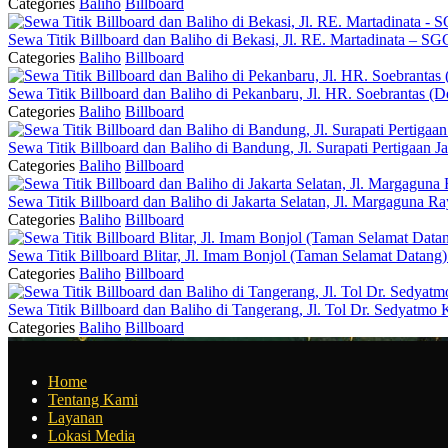
Categories
Baliho
Billboard
Sewa Titik Billboard dan Baliho di Bekasi, Jl. RE. Martadinata – SG
Categories
Baliho
Billboard
Sewa Titik Billboard dan Baliho di Pekanbaru, Jl. HR. Soebrantas
Categories
Baliho
Billboard
Sewa Titik Billboard dan Baliho di Bandung, Jl. Surapati Pertigaan 
Categories
Baliho
Billboard
Sewa Titik Billboard dan Baliho di Jakarta Selatan, Jl. Margaguna R
Categories
Baliho
Billboard
Sewa Titik Billboard Blitar, Jl. Imam Bonjol (Taman Selamat Datang)
Categories
Baliho
Billboard
Sewa Titik Billboard dan Baliho di Tangerang, Jl. Tol Dr. Sedyatm
Categories
Baliho
Billboard
Home
Tentang Kami
Layanan
Lokasi Media