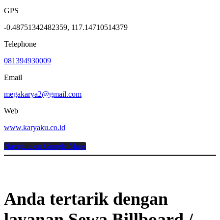
GPS
-0.48751342482359, 117.14710514379
Telephone
081394930009
Email
megakarya2@gmail.com
Web
www.karyaku.co.id
Navigate on Google Maps
Anda tertarik dengan
layanan Sewa Billboard /