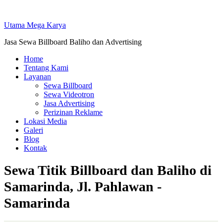
Skip
to
Utama Mega Karya
content
Jasa Sewa Billboard Baliho dan Advertising
Home
Tentang Kami
Layanan
Sewa Billboard
Sewa Videotron
Jasa Advertising
Perizinan Reklame
Lokasi Media
Galeri
Blog
Kontak
Sewa Titik Billboard dan Baliho di
Samarinda, Jl. Pahlawan -
Samarinda