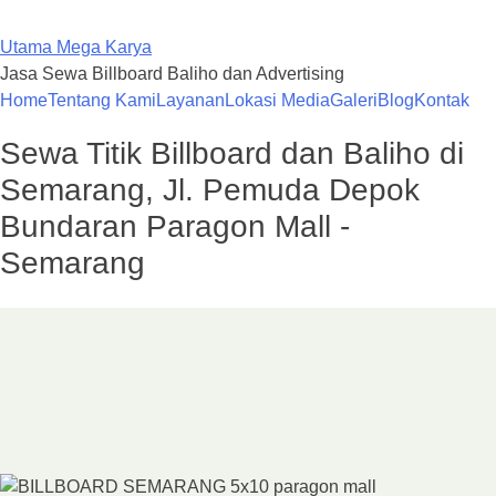
Skip
to
Utama Mega Karya
content
Jasa Sewa Billboard Baliho dan Advertising
Home
Tentang Kami
Layanan
Lokasi Media
Galeri
Blog
Kontak
Sewa Titik Billboard dan Baliho di
Semarang, Jl. Pemuda Depok
Bundaran Paragon Mall -
Semarang