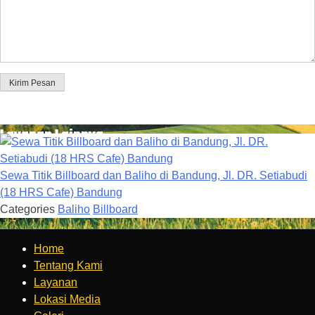
Kirim Pesan
Layanan Lainnya
Sewa Titik Billboard dan Baliho di Bandung, Jl. DR. Setiabudi
(18 HRS Cafe) Bandung
Categories
Baliho
Billboard
Home
Tentang Kami
Layanan
Lokasi Media