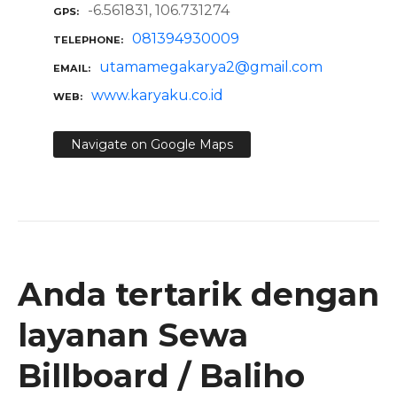
-6.561831, 106.731274
GPS
081394930009
TELEPHONE
utamamegakarya2@gmail.com
EMAIL
www.karyaku.co.id
WEB
Navigate on Google Maps
Anda tertarik dengan
layanan Sewa
Billboard / Baliho