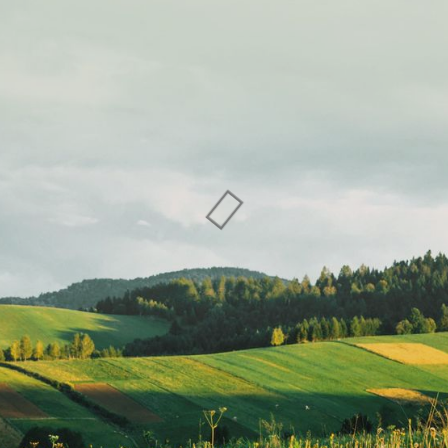
Sewa Titik
Sewa Titik
Billboard dan
Billboard dan
Baliho di
Baliho di Tegal,
Jakarta Selatan,
Jl. Raya Tegal –
Jl. Margaguna
Banjaran
Raya (Pondok
(Depan Pasar
Indah) Jakarta
Pepedan)
Selatan
Kabupaten
Tegal
BALIHO
BILLBOARD
BALIHO
BILLBOARD