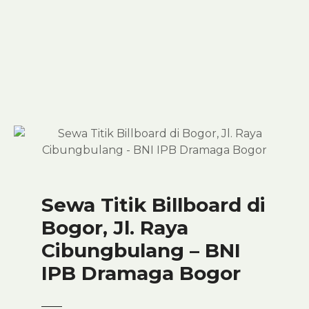
S
k
i
p
t
o
c
o
n
t
e
n
Sewa Titik Billboard di
t
Bogor, Jl. Raya
Cibungbulang – BNI
IPB Dramaga Bogor