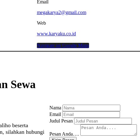
Email
megakarya2@gmail.com
Web
www.karyaku.co.id
Navigate on Google Maps
an Sewa
Nama
Email
Judul Pesan
liho beserta
n, silahkan hubungi
Pesan Anda….