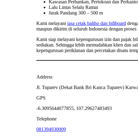
Kawasan Perbankan, Pertokoan dan Perkanto
Lalu Lintas Selalu Ramai
Jarak Pandang 300 – 500 m
Kami melayani
jasa cetak baliho dan billboard
dengan
maupun dikirim di seluruh Indonesia dengan proses 
Kami siap melayani kepengurusan izin dan pajak bill
sediakan. Sehingga lebih memudahkan klien dan sal
kepengurusan periklanan dan percetakan disatu temp
Address
Jl. Tuparev (Dekat Bank Bri Kanca Tuparev) Karw
GPS
-6.3095644077855, 107.29627483493
Telephone
081394930009