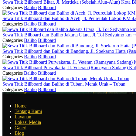
Sewa Titik Billboard Blitar, Jl. Merdeka (Sebelah Alun-Alun) Kota Bl
Categories
Baliho
Billboard
Sewa Titik Billboard dan Baliho di Aceh, Jl. Peureulak Lokop KM 4
Categories
Baliho
Billboard
Sewa Titik Bilboard dan Baliho Jakarta Utara, Jl. Tol Sedyatmo km +
Categories
Baliho
Billboard
Sewa Titik Billboard dan Baliho di Bandung, Jl. Soekarno Hatta (Pa
Categories
Baliho
Billboard
Sewa Titik Billboard Purwakarta, Jl. Veteran (Ramayana Sadang) Ka
Categories
Baliho
Billboard
Sewa Titik Billboard dan Baliho di Tuban, Merak Urak – Tuban
Categories
Baliho
Billboard
Home
Tentang Kami
Layanan
Lokasi Media
Galeri
Blog