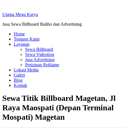
Skip
to
Utama Mega Karya
content
Jasa Sewa Billboard Baliho dan Advertising
Home
Tentang Kami
Layanan
Sewa Billboard
Sewa Videotron
Jasa Advertising
Perizinan Reklame
Lokasi Media
Galeri
Blog
Kontak
Sewa Titik Billboard Magetan, Jl
Raya Maospati (Depan Terminal
Mospati) Magetan