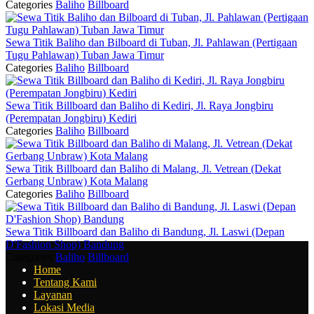
Categories
Baliho
Billboard
Sewa Titik Baliho dan Bilboard di Tuban, Jl. Pahlawan (Pertigaan
Tugu Pahlawan) Tuban Jawa Timur
Categories
Baliho
Billboard
Sewa Titik Billboard dan Baliho di Kediri, Jl. Raya Jongbiru
(Perempatan Jongbiru) Kediri
Categories
Baliho
Billboard
Sewa Titik Billboard dan Baliho di Malang, Jl. Vetrean (Dekat
Gerbang Unbraw) Kota Malang
Categories
Baliho
Billboard
Sewa Titik Billboard dan Baliho di Bandung, Jl. Laswi (Depan
D'Fashion Shop) Bandung
Categories
Baliho
Billboard
Home
Tentang Kami
Layanan
Lokasi Media