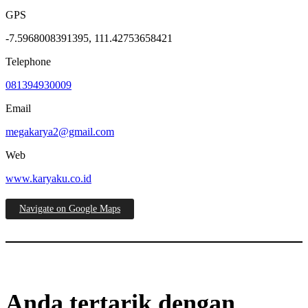
GPS
-7.5968008391395, 111.42753658421
Telephone
081394930009
Email
megakarya2@gmail.com
Web
www.karyaku.co.id
Navigate on Google Maps
Anda tertarik dengan