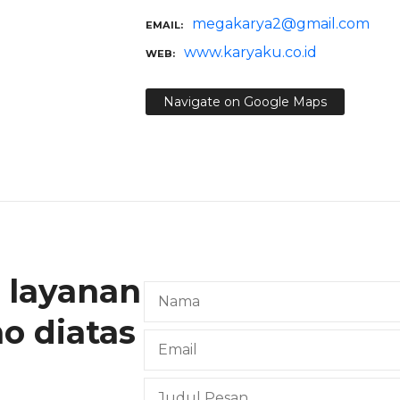
megakarya2@gmail.com
EMAIL
www.karyaku.co.id
WEB
Navigate on Google Maps
 layanan
ho diatas