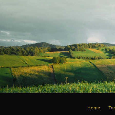
Sewa Titik Billboard dan
Sewa T
Baliho di Pekalongan, Jl.
Balih
Raya Sapugarut (Sebrang
Pariam
Dealer Bahana)
Banda
Pekalongan
Kab. 
BALIHO
BILLBOARD
BALIHO
Home
Te