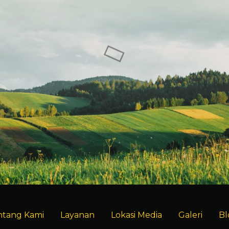
itik Billboard dan
Sewa Titik Billboa
o di Padang
Baliho di Bandung, 
an, Jl. Raya
Soekarno Hatta (Ex
ra Minang Kabau,
Pasirkoja) Bandun
Padang Pariaman
BILLBOARD
BALIHO
BILLBOARD
ntang Kami
Layanan
Lokasi Media
Galeri
Bl