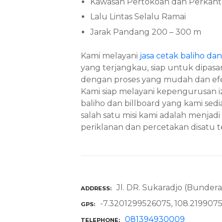
Kawasan Pertokoan dan Perkant
Lalu Lintas Selalu Ramai
Jarak Pandang 200 – 300 m
Kami melayani
jasa cetak baliho dan
yang terjangkau, siap untuk dipasa
dengan proses yang mudah dan efe
Kami siap melayani kepengurusan izi
baliho dan billboard yang kami se
salah satu misi kami adalah menja
periklanan dan percetakan disatu 
Jl. DR. Sukaradjo (Bunder
ADDRESS
-7.3201299526075, 108.219907
GPS
081394930009
TELEPHONE