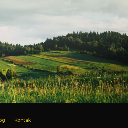
rd dan
Sewa Titik Billboard
Jl.
Lampung, Jl. Diponegoro
it Tol
Lungsir (Taman Kota)
g
Kota Bandar Lampung
BALIHO
BILLBOARD
og
Kontak