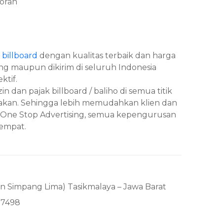
oran
 billboard
dengan kualitas terbaik dan harga
ng maupun dikirim di seluruh Indonesia
ktif.
n dan pajak billboard / baliho di semua titik
diakan. Sehingga lebih memudahkan klien dan
di One Stop Advertising, semua kepengurusan
tempat.
an Simpang Lima) Tasikmalaya – Jawa Barat
57498