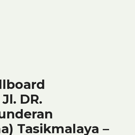
llboard
Jl. DR.
Bunderan
a) Tasikmalaya –