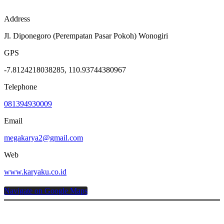
Address
Jl. Diponegoro (Perempatan Pasar Pokoh) Wonogiri
GPS
-7.8124218038285, 110.93744380967
Telephone
081394930009
Email
megakarya2@gmail.com
Web
www.karyaku.co.id
Navigate on Google Maps