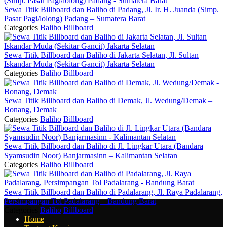
Sewa Titik Billboard dan Baliho di Padang, Jl. Ir. H. Juanda (Simp.
Pasar Pagi/lolong) Padang – Sumatera Barat
Categories
Baliho
Billboard
Sewa Titik Billboard dan Baliho di Jakarta Selatan, Jl. Sultan
Iskandar Muda (Sekitar Gancit) Jakarta Selatan
Categories
Baliho
Billboard
Sewa Titik Billboard dan Baliho di Demak, Jl. Wedung/Demak –
Bonang, Demak
Categories
Baliho
Billboard
Sewa Titik Billboard dan Baliho di Jl. Lingkar Utara (Bandara
Syamsudin Noor) Banjarmasinn – Kalimantan Selatan
Categories
Baliho
Billboard
Sewa Titik Billboard dan Baliho di Padalarang, Jl. Raya Padalarang,
Persimpangan Tol Padalarang – Bandung Barat
Categories
Baliho
Billboard
Home