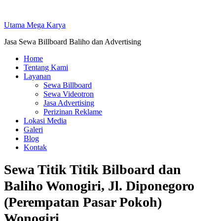
Skip
to
Utama Mega Karya
content
Jasa Sewa Billboard Baliho dan Advertising
Home
Tentang Kami
Layanan
Sewa Billboard
Sewa Videotron
Jasa Advertising
Perizinan Reklame
Lokasi Media
Galeri
Blog
Kontak
Sewa Titik Titik Bilboard dan
Baliho Wonogiri, Jl. Diponegoro
(Perempatan Pasar Pokoh)
Wonogiri