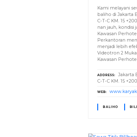
Kami melayani sew
baliho di Jakarta 
C-T-C KM. 15 +200
nan jauh, kondisi 
Kawasan Perhotel
Perkantoran me
menjadi lebih efek
Videotron 2 Muka
Kawasan Perhote
Jakarta 
ADDRESS
C-T-C KM. 15 +200
www.karyaku
WEB
BALIHO
BI