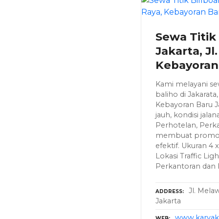
Sewa Titik
Jakarta, Jl
Kebayoran
Kami melayani sew
baliho di Jakarata,
Kebayoran Baru J
jauh, kondisi jal
Perhotelan, Perk
membuat promosi
efektif. Ukuran 4 
Lokasi Traffic Li
Perkantoran dan
Jl. Mela
ADDRESS
Jakarta
www.karyaku
WEB