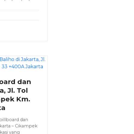
board dan
, Jl. Tol
mpek Km.
ta
billboard dan
 Jakarta – Cikampek
kasi yang