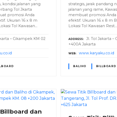
 kondisi jalanan yang
strategis, jarak pandang n
rbang Tol Jkarta
jalanan yang rame, Kawas
at promosi Anda
membuat promosi Anda m
tif. Ukuran 16 x 8 m
efektif. Ukuran 16 x 8 m 
Lokasi Tol Kawasan…
Lokasi Tol Kawasan Rest…
Jakarta – Cikampek KM 02
Jl. Tol Jakarta 
ADDRESS
+400A Jakarta
.co.id
www.karyaku.co.id
WEB
LLBOARD
BALIHO
BILLBOARD
 Billboard dan