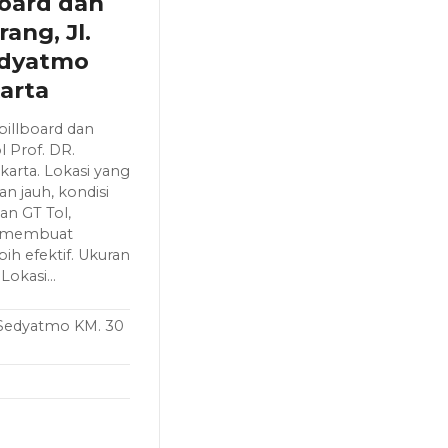
board dan
ang, Jl.
Sedyatmo
arta
billboard dan
l Prof. DR.
arta. Lokasi yang
an jauh, kondisi
an GT Tol,
, membuat
ih efektif. Ukuran
 Lokasi…
. Sedyatmo KM. 30