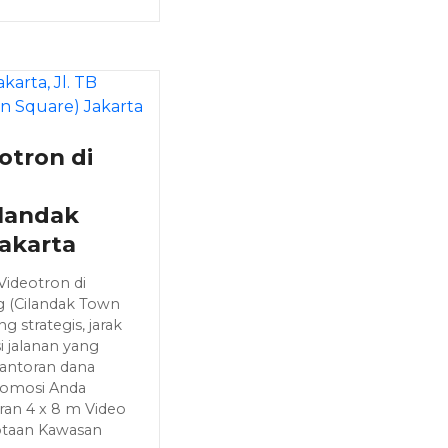
otron di
landak
akarta
Videotron di
ng (Cilandak Town
g strategis, jarak
i jalanan yang
kantoran dana
omosi Anda
uran 4 x 8 m Video
otaan Kawasan