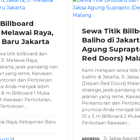
 Billboard
Sewa Titik Bill
. Melawai Raya,
Baliho di Jakart
 Baru Jakarta
Agung Suprapt
a titik billboard dan
Red Doors) Ma
 Jl. Melawai Raya,
akarta, jarak pandang nan
Kami melayani sewa titik 
anan yang rame, Kawasan
baliho di Jakarta, Jl. Ja
antoran dan Pertokoan
(Depan Red Doors) Malan
 Anda menjadi lebih
strategis, jarak pandang n
x 8 m Billboard 1 Muka
jalanan yang rame, Kawas
ght Kawasan Perhotelan,
Perkantoran dan Perto
 Pertokoan…
promosi Anda menjadi leb
10 x 5 m Billboard 2 Muka
wai Raya, Kebayoran Baru
Perkotaan Kawasan…
Jl. Jaksa Agung
.co.id
ADDRESS