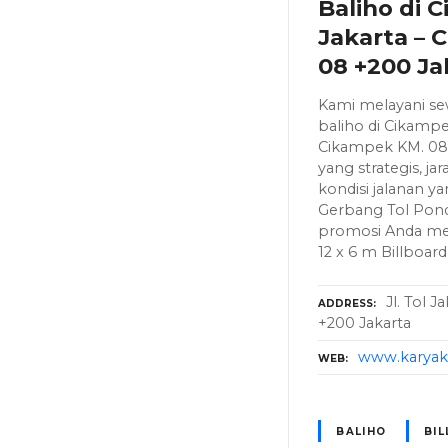
Baliho di C
Jakarta – 
08 +200 Ja
Kami melayani sew
baliho di Cikampek
Cikampek KM. 08 
yang strategis, ja
kondisi jalanan y
Gerbang Tol Po
promosi Anda menj
12 x 6 m Billboar
Jl. Tol 
ADDRESS
+200 Jakarta
www.karyaku
WEB
BALIHO
BI