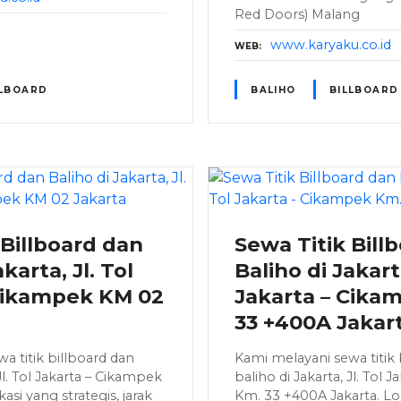
Red Doors) Malang
www.karyaku.co.id
WEB
LLBOARD
BALIHO
BILLBOARD
 Billboard dan
Sewa Titik Bill
karta, Jl. Tol
Baliho di Jakarta
 Cikampek KM 02
Jakarta – Cika
33 +400A Jakar
a titik billboard dan
Kami melayani sewa titik 
 Jl. Tol Jakarta – Cikampek
baliho di Jakarta, Jl. Tol
asi yang strategis, jarak
Km. 33 +400A Jakarta. Lo