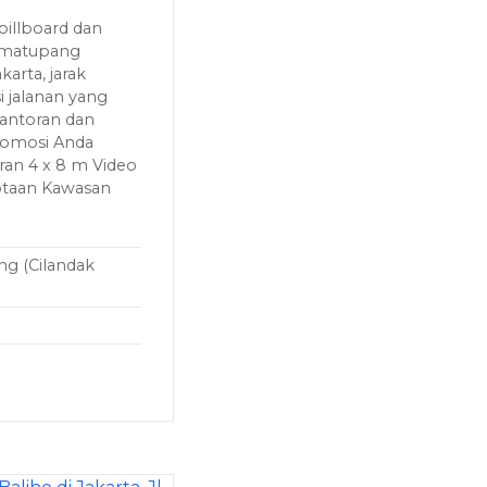
billboard dan
 Simatupang
karta, jarak
i jalanan yang
kantoran dan
omosi Anda
uran 4 x 8 m Video
otaan Kawasan
ng (Cilandak