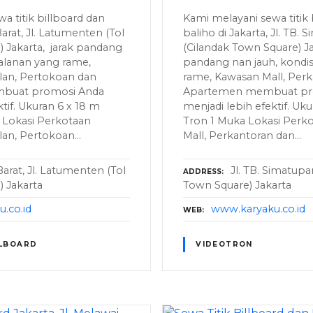
a titik billboard dan
Kami melayani sewa titik 
Barat, Jl. Latumenten (Tol
baliho di Jakarta, Jl. TB.
) Jakarta, jarak pandang
(Cilandak Town Square) Ja
jalanan yang rame,
pandang nan jauh, kondis
an, Pertokoan dan
rame, Kawasan Mall, Per
mbuat promosi Anda
Apartemen membuat pr
tif. Ukuran 6 x 18 m
menjadi lebih efektif. Uk
 Lokasi Perkotaan
Tron 1 Muka Lokasi Perk
lan, Pertokoan…
Mall, Perkantoran dan…
Barat, Jl. Latumenten (Tol
Jl. TB. Simatupa
ADDRESS
) Jakarta
Town Square) Jakarta
.co.id
www.karyaku.co.id
WEB
LLBOARD
VIDEOTRON