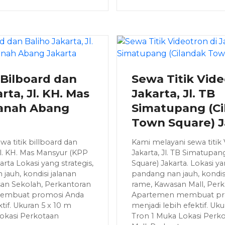
 Bilboard dan
Sewa Titik Vide
rta, Jl. KH. Mas
Jakarta, Jl. TB
anah Abang
Simatupang (Ci
Town Square) J
a titik billboard dan
Kami melayani sewa titik 
 Jl. KH. Mas Mansyur (KPP
Jakarta, Jl. TB Simatupa
rta Lokasi yang strategis,
Square) Jakarta. Lokasi yan
 jauh, kondisi jalanan
pandang nan jauh, kondis
an Sekolah, Perkantoran
rame, Kawasan Mall, Per
membuat promosi Anda
Apartemen membuat pr
tif. Ukuran 5 x 10 m
menjadi lebih efektif. Uk
Lokasi Perkotaan
Tron 1 Muka Lokasi Perk