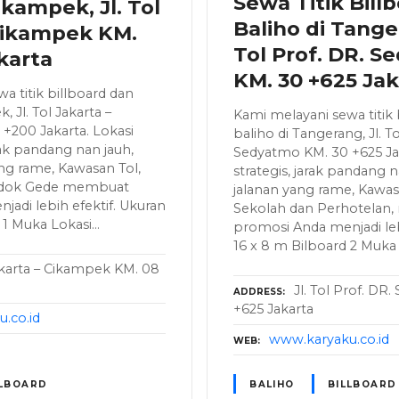
Sewa Titik Bill
ikampek, Jl. Tol
Baliho di Tanger
Cikampek KM.
Tol Prof. DR. 
karta
KM. 30 +625 Jak
a titik billboard dan
, Jl. Tol Jakarta –
Kami melayani sewa titik 
+200 Jakarta. Lokasi
baliho di Tangerang, Jl. To
rak pandang nan jauh,
Sedyatmo KM. 30 +625 Jak
ang rame, Kawasan Tol,
strategis, jarak pandang n
ndok Gede membuat
jalanan yang rame, Kawas
adi lebih efektif. Ukuran
Sekolah dan Perhotelan
d 1 Muka Lokasi…
promosi Anda menjadi leb
16 x 8 m Bilboard 2 Muka
Jakarta – Cikampek KM. 08
Jl. Tol Prof. DR
ADDRESS
+625 Jakarta
.co.id
www.karyaku.co.id
WEB
LLBOARD
BALIHO
BILLBOARD