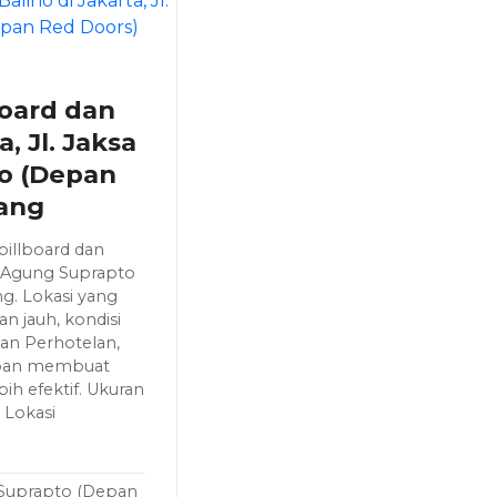
board dan
a, Jl. Jaksa
o (Depan
lang
billboard dan
ksa Agung Suprapto
g. Lokasi yang
an jauh, kondisi
an Perhotelan,
koan membuat
ih efektif. Ukuran
 Lokasi
 Suprapto (Depan