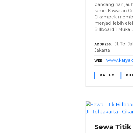
pandang nan jauh,
rame, Kawasan Ge
Cikampek membu
menjadi lebih efek
Billboard 1 Muka 
Jl. Tol 
ADDRESS
Jakarta
www.karyaku
WEB
BALIHO
BI
Sewa Titik