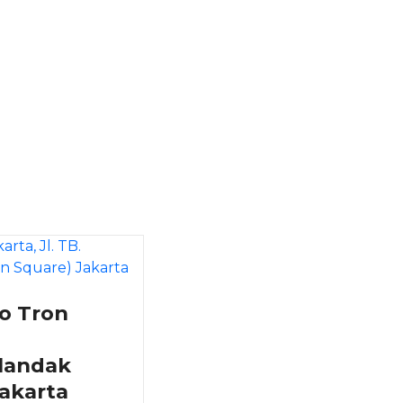
eo Tron
landak
akarta