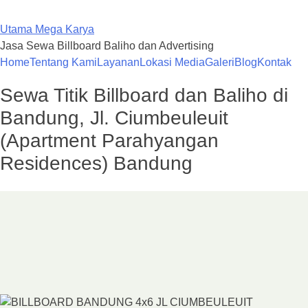
Skip
to
Utama Mega Karya
content
Jasa Sewa Billboard Baliho dan Advertising
Home
Tentang Kami
Layanan
Lokasi Media
Galeri
Blog
Kontak
Sewa Titik Billboard dan Baliho di
Bandung, Jl. Ciumbeuleuit
(Apartment Parahyangan
Residences) Bandung