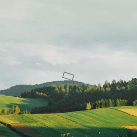
Sewa Titik Billboa
itik Billboard dan
Baliho di Garut, Jl.
 di Lampung, Jl.
Pasundan, Kota Ku
 Intan (Depan
Garut, Jabar
ana Dept. Store
r Lampung –
ung
BILLBOARD
BALIHO
BILLBOARD