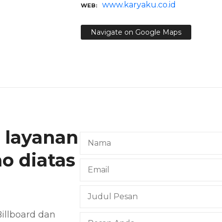
www.karyaku.co.id
WEB
Navigate on Google Maps
 layanan
ho diatas
illboard dan