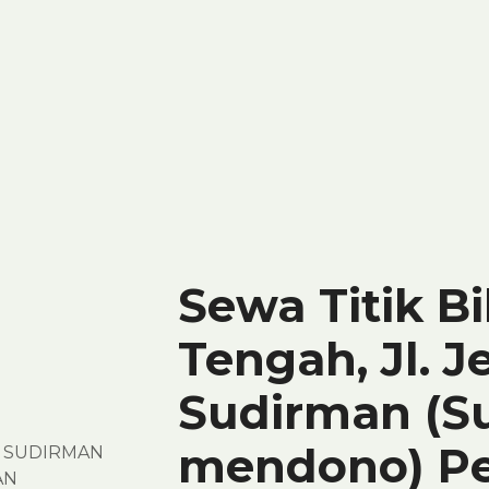
Sewa Titik B
Tengah, Jl. J
Sudirman (S
mendono) P