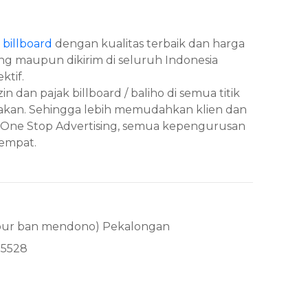
 billboard
dengan kualitas terbaik dan harga
ng maupun dikirim di seluruh Indonesia
ktif.
n dan pajak billboard / baliho di semua titik
diakan. Sehingga lebih memudahkan klien dan
di One Stop Advertising, semua kepengurusan
tempat.
ubur ban mendono) Pekalongan
95528