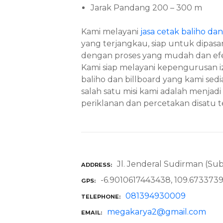
Jarak Pandang 200 – 300 m
Kami melayani
jasa cetak baliho dan
yang terjangkau, siap untuk dipasa
dengan proses yang mudah dan efe
Kami siap melayani kepengurusan izi
baliho dan billboard yang kami se
salah satu misi kami adalah menja
periklanan dan percetakan disatu 
Jl. Jenderal Sudirman (S
ADDRESS
-6.9010617443438, 109.673373
GPS
081394930009
TELEPHONE
megakarya2@gmail.com
EMAIL