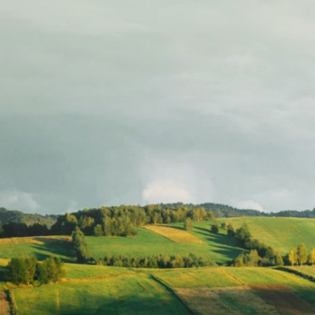
Sewa Titik Billboard dan
Baliho di Perempatan
Sewa T
Ciumbuleit / Gandog –
Baliho
Bandung
Raden
Ramay
Banda
Lamp
BALIHO
BILLBOARD
BALIHO