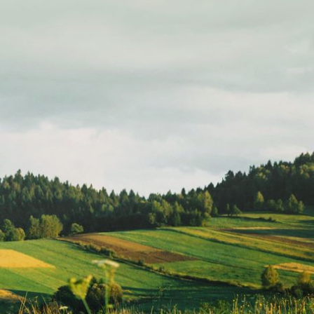
rd dan
lon –
Sewa Titik Billboard dan
Baliho di Bandung, Jl.
Pasar Kaliki / Sukajadi
(Depan Kampus Inten)
Bandung
BALIHO
BILLBOARD