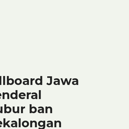
illboard Jawa
enderal
ubur ban
ekalongan